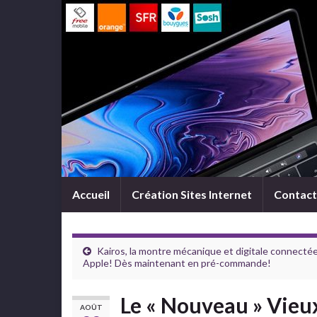
Accueil
Création Sites Internet
Contact
Kairos, la montre mécanique et digitale connecté
Apple! Dès maintenant en pré-commande!
Le « Nouveau » Vieu
AOÛT