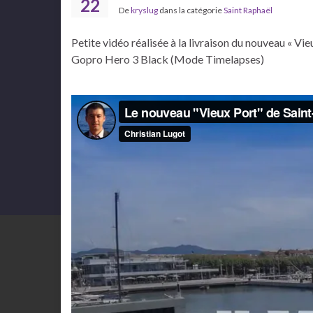
22
De
kryslug
dans la catégorie
Saint Raphaël
Petite vidéo réalisée à la livraison du nouveau « V
Gopro Hero 3 Black (Mode Timelapses)