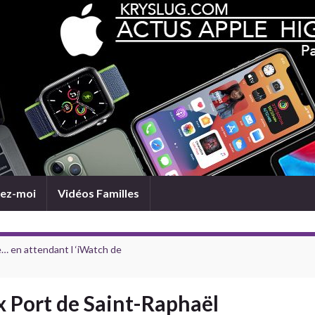
ez-moi
Vidéos Familles
e… en attendant l ‘iWatch de
x Port de Saint-Raphaël